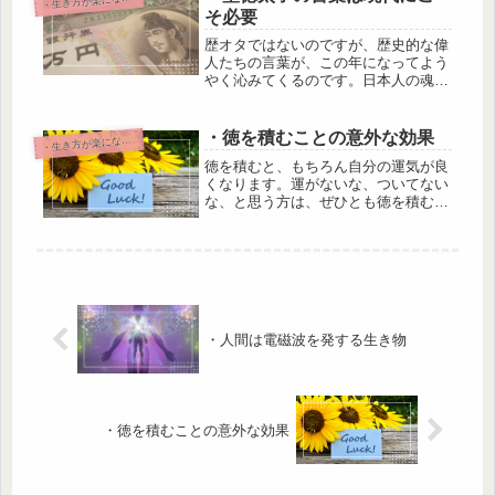
そ必要
歴オタではないのですが、歴史的な偉
人たちの言葉が、この年になってよう
やく沁みてくるのです。日本人の魂っ
てすごいなと、改めて感じさせらてい
ます。聖徳太子が十七条の憲法の中
で、一番最初に挙げたことこそ、私た
・徳を積むことの意外な効果
・
生き方が楽になる教え
ちが大切にすべきことだと思うので、
徳を積むと、もちろん自分の運気が良
そん...
くなります。運がないな、ついてない
な、と思う方は、ぜひとも徳を積む行
動を心がけてみてくださいね。そのう
えで、ちょっと驚く徳積みの効果効能
についてお伝えします。
・人間は電磁波を発する生き物
・徳を積むことの意外な効果