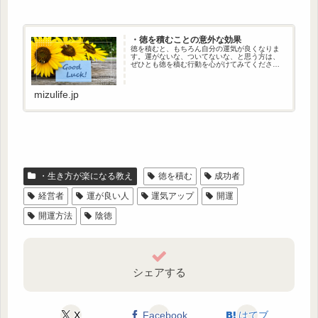
・徳を積むことの意外な効果
徳を積むと、もちろん自分の運気が良くなりま
す。運がないな、ついてないな、と思う方は、
ぜひとも徳を積む行動を心がけてみてください
ね。そのうえで、ちょっと驚く徳積みの効果効
能についてお伝えします。
mizulife.jp
・生き方が楽になる教え
徳を積む
成功者
経営者
運が良い人
運気アップ
開運
開運方法
陰徳
シェアする
X
Facebook
はてブ