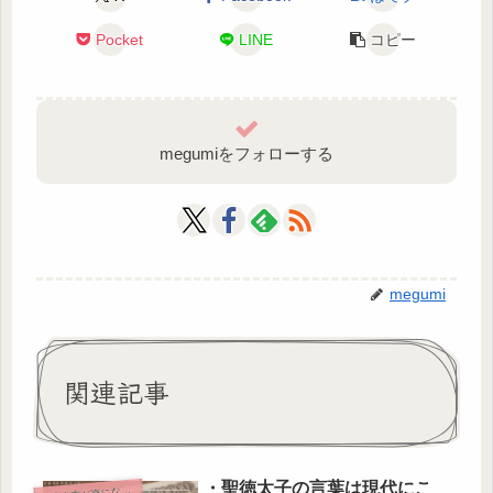
Pocket
LINE
コピー
megumiをフォローする
megumi
関連記事
・聖徳太子の言葉は現代にこ
・
生き方が楽になる教え