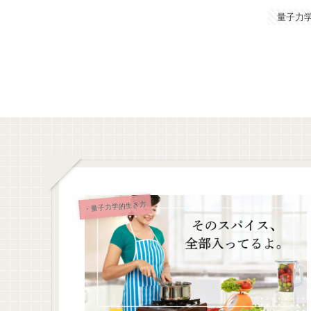
量子力
・量子力学的生き方