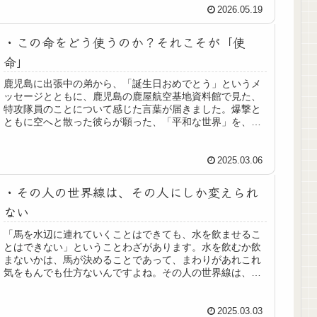
緩んだり。あれって、単に“味”だ...
2026.05.19
・この命をどう使うのか？それこそが「使
命」
鹿児島に出張中の弟から、「誕生日おめでとう」というメ
ッセージとともに、鹿児島の鹿屋航空基地資料館で見た、
特攻隊員のことについて感じた言葉が届きました。爆撃と
ともに空へと散った彼らが願った、「平和な世界」を、次
世代につなぐのが私たちの役目なんじゃないだろうか？と
改めて思った次第です。
2025.03.06
・その人の世界線は、その人にしか変えられ
ない
「馬を水辺に連れていくことはできても、水を飲ませるこ
とはできない」ということわざがあります。水を飲むか飲
まないかは、馬が決めることであって、まわりがあれこれ
気をもんでも仕方ないんですよね。その人の世界線は、そ
の人にしか変えることができないんです。
2025.03.03