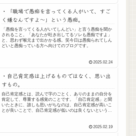
・「職場で愚痴を言ってくる人がいて、すご
く嫌なんですよ～」という愚痴。
「愚痴を言ってくる人がいてしんどい」と言う愚痴を聞か
されること。「あなたが吐き出してるソレも愚痴ですよ」
と、思わず喉元まで出かかる感。笑今日は愚痴られてしん
どいと愚痴っている方へ向けてのブログです。
2025.02.24
・自己肯定感は上げるものではなく、思い出
すもの。
自己肯定感とは、読んで字のごとく、ありのままの自分を
肯定して、尊重する感覚のことです。「自己肯定感」と聞
いたときに、誰しも思いがちなのは、自己肯定感が高いこ
とが良いことで、自己肯定感が低いのは良くないというこ
と。いろんなセミナーや書籍も、こぞって自己肯定感を上
げましょうという内容ですね。でも、生まれつき自己肯定
感が低い人なんていないんです。
2025.02.19