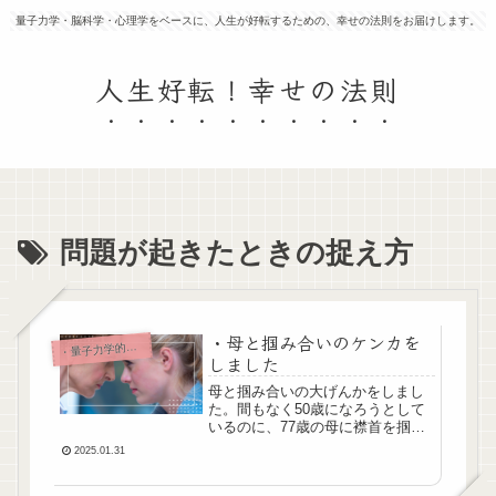
量子力学・脳科学・心理学をベースに、人生が好転するための、幸せの法則をお届けします。
人生好転！幸せの法則
問題が起きたときの捉え方
・母と掴み合いのケンカを
・
量子力学的生き方
しました
母と掴み合いの大げんかをしまし
た。間もなく50歳になろうとして
いるのに、77歳の母に襟首を掴ん
で揺すられるような事件が勃発す
2025.01.31
るとは、予想もしてませんでした
わ。